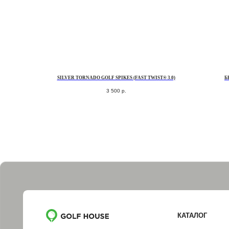
SILVER TORNADO GOLF SPIKES (FAST TWIST® 3.0)
Б
3 500
р.
КАТАЛОГ
КЛЮШКИ
МЯЧИ
ПЕРЧАТКИ
СУМКИ ДЛЯ ГОЛЬФА
ОДЕЖДА ДЛЯ ГОЛЬФА
ОБУВЬ ДЛЯ ГОЛЬФА