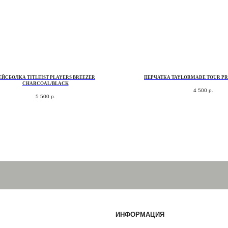
ЕЙСБОЛКА TITLEIST PLAYERS BREEZER
ПЕРЧАТКА TAYLORMADE TOUR PR
CHARCOAL/BLACK
4 500
р.
5 500
р.
ИНФОРМАЦИЯ
+7 (812) 467-98-88
INFO@GOLF-HOUSE.RU
НАПИСАТЬ В WHATSAPP
НАПИСАТЬ В TELEGRAM
АДРЕС ШОУРУМА
Санкт-Петербург, Фурштатская 16