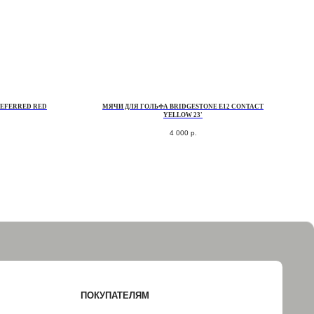
EFERRED RED
МЯЧИ ДЛЯ ГОЛЬФА BRIDGESTONE E12 CONTACT
YELLOW 23'
4 000
р.
ПОКУПАТЕЛЯМ
ДОСТАВКА И ОПЛАТА
ОБМЕН И ВОЗВРАТ
НАША ИСТОРИЯ
КОНТАКТЫ