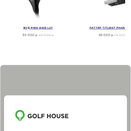
ПЕРЧАТКИ
СУМКИ ДЛЯ ГОЛЬФА
ОДЕЖДА ДЛЯ ГОЛЬФА
ОБУВЬ ДЛЯ ГОЛЬФА
ВУД PING G425 LST
ПАТТЕР TITLEIST PHANTOM
АКСЕССУАРЫ
30 000
40 000
55 000
73 000
р.
р.
р.
р.
ПОДАРОЧНЫЕ СЕРТИФИКАТЫ И НАБОРЫ
ПОКУПАТЕЛЯМ
ДОСТАВКА И ОПЛАТА
ОБМЕН И ВОЗВРАТ
НАША ИСТОРИЯ
КОНТАКТЫ
ИНФОРМАЦИЯ
+7 (812) 467-98-88
INFO@GOLF-HOUSE.RU
НАПИСАТЬ В WHATSAPP
НАПИСАТЬ В TELEGRAM