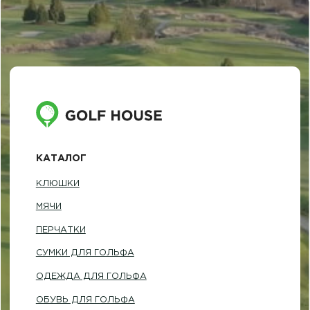
СУМКИ ДЛЯ ГОЛЬФА
ОДЕЖДА ДЛЯ ГОЛЬФА
ОБУВЬ ДЛЯ ГОЛЬФА
АКСЕССУАРЫ
ПОДАРОЧНЫЕ СЕРТИФИКАТЫ И НАБОРЫ
ПОКУПАТЕЛЯМ
ДОСТАВКА И ОПЛАТА
ОБМЕН И ВОЗВРАТ
НАША ИСТОРИЯ
КОНТАКТЫ
ИНФОРМАЦИЯ
+7 (812) 467-98-88
INFO@GOLF-HOUSE.RU
НАПИСАТЬ В WHATSAPP
НАПИСАТЬ В TELEGRAM
АДРЕС ШОУРУМА