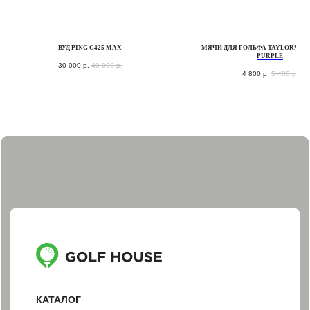
СУМКИ ДЛЯ ГОЛЬФА
ОДЕЖДА ДЛЯ ГОЛЬФА
ВУД PING G425 MAX
МЯЧИ ДЛЯ ГОЛЬФА TAYLORMAD
ОБУВЬ ДЛЯ ГОЛЬФА
PURPLE
30 000
р.
40 000
р.
АКСЕССУАРЫ
4 800
р.
5 400
р.
ПОДАРОЧНЫЕ СЕРТИФИКАТЫ И НАБОРЫ
ПОКУПАТЕЛЯМ
ДОСТАВКА И ОПЛАТА
ОБМЕН И ВОЗВРАТ
НАША ИСТОРИЯ
КОНТАКТЫ
ИНФОРМАЦИЯ
+7 (812) 467-98-88
INFO@GOLF-HOUSE.RU
НАПИСАТЬ В WHATSAPP
НАПИСАТЬ В TELEGRAM
АДРЕС ШОУРУМА