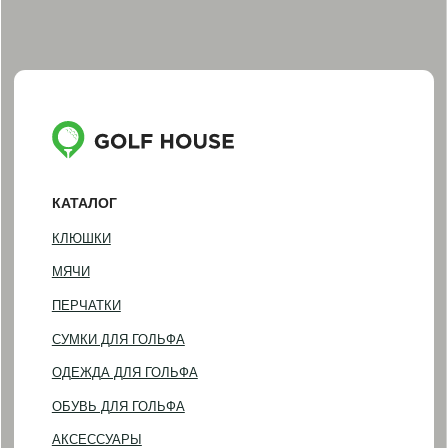
ОДЕЖДА ДЛЯ ГОЛЬФА
ОБУВЬ ДЛЯ ГОЛЬФА
АКСЕССУАРЫ
ПОДАРОЧНЫЕ СЕРТИФИКАТЫ И НАБОРЫ
ПОКУПАТЕЛЯМ
ДОСТАВКА И ОПЛАТА
ОБМЕН И ВОЗВРАТ
НАША ИСТОРИЯ
КОНТАКТЫ
ИНФОРМАЦИЯ
+7 (812) 467-98-88
INFO@GOLF-HOUSE.RU
НАПИСАТЬ В WHATSAPP
НАПИСАТЬ В TELEGRAM
АДРЕС ШОУРУМА
Санкт-Петербург, Фурштатская 16