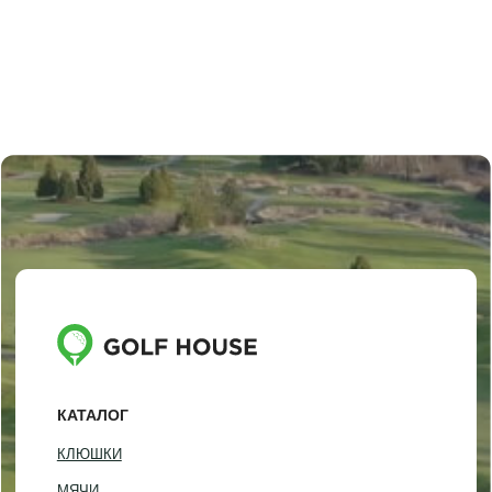
ДОСТАВКА И ОПЛАТА
ОБМЕН И ВОЗВРАТ
НАША ИСТОРИЯ
КОНТАКТЫ
ИНФОРМАЦИЯ
+7 (812) 467-98-88
INFO@GOLF-HOUSE.RU
НАПИСАТЬ В WHATSAPP
НАПИСАТЬ В TELEGRAM
АДРЕС ШОУРУМА
Санкт-Петербург, Фурштатская 16
Понедельник — пятница
(по предварительной записи)