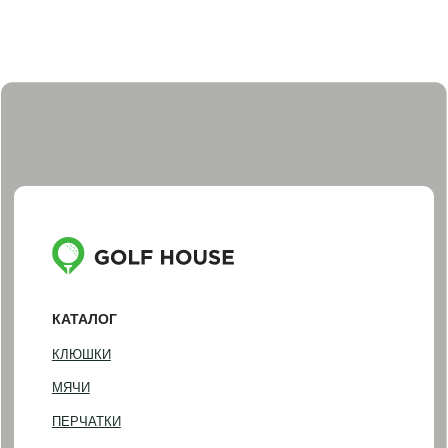
АКСЕССУАРЫ
ПОДАРОЧНЫЕ СЕРТИФИКАТЫ И НАБОРЫ
ПОКУПАТЕЛЯМ
ДОСТАВКА И ОПЛАТА
ОБМЕН И ВОЗВРАТ
НАША ИСТОРИЯ
КОНТАКТЫ
ИНФОРМАЦИЯ
+7 (812) 467-98-88
INFO@GOLF-HOUSE.RU
НАПИСАТЬ В WHATSAPP
НАПИСАТЬ В TELEGRAM
АДРЕС ШОУРУМА
Санкт-Петербург, Фурштатская 16
Понедельник — пятница
(по предварительной записи)