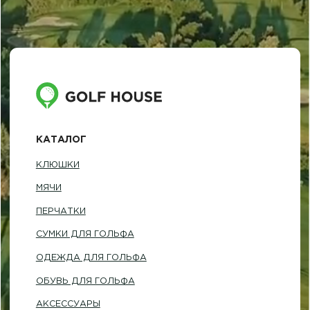
ОДЕЖДА ДЛЯ ГОЛЬФА
ОБУВЬ ДЛЯ ГОЛЬФА
АКСЕССУАРЫ
ПОДАРОЧНЫЕ СЕРТИФИКАТЫ И НАБОРЫ
ПОКУПАТЕЛЯМ
ДОСТАВКА И ОПЛАТА
ОБМЕН И ВОЗВРАТ
НАША ИСТОРИЯ
КОНТАКТЫ
ИНФОРМАЦИЯ
+7 (812) 467-98-88
INFO@GOLF-HOUSE.RU
НАПИСАТЬ В WHATSAPP
НАПИСАТЬ В TELEGRAM
АДРЕС ШОУРУМА
Санкт-Петербург, Фурштатская 16
Понедельник — пятница