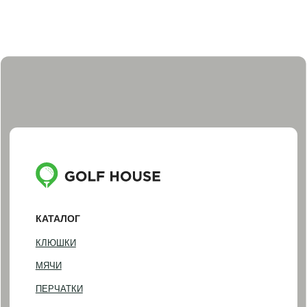
АКСЕССУАРЫ
ПОДАРОЧНЫЕ СЕРТИФИКАТЫ И НАБОРЫ
ПОКУПАТЕЛЯМ
ДОСТАВКА И ОПЛАТА
ОБМЕН И ВОЗВРАТ
НАША ИСТОРИЯ
КОНТАКТЫ
ИНФОРМАЦИЯ
+7 (812) 467-98-88
INFO@GOLF-HOUSE.RU
НАПИСАТЬ В WHATSAPP
НАПИСАТЬ В TELEGRAM
АДРЕС ШОУРУМА
Санкт-Петербург, Фурштатская 16
Понедельник — пятница
(по предварительной записи)