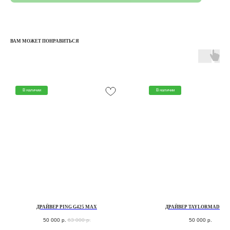
ВАМ МОЖЕТ ПОНРАВИТЬСЯ
В наличии
В наличии
КАТАЛОГ
КЛЮШКИ
МЯЧИ
ПЕРЧАТКИ
СУМКИ ДЛЯ ГОЛЬФА
ДРАЙВЕР PING G425 MAX
ДРАЙВЕР TAYLORMADE SI
ОДЕЖДА ДЛЯ ГОЛЬФА
50 000
р.
63 000
р.
50 000
р.
ОБУВЬ ДЛЯ ГОЛЬФА