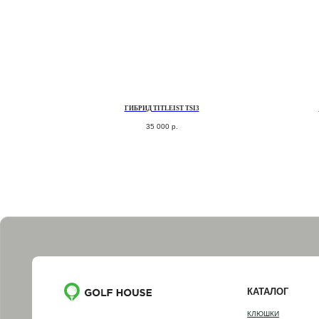
ГИБРИД TITLEIST TSI3
35 000
р.
КАТАЛОГ
КЛЮШКИ
МЯЧИ
ПЕРЧАТКИ
СУМКИ ДЛЯ ГОЛЬФА
ОДЕЖДА ДЛЯ ГОЛЬФА
ОБУВЬ ДЛЯ ГОЛЬФА
АКСЕССУАРЫ