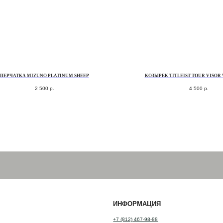
ПЕРЧАТКА MIZUNO PLATINUM SHEEP
КОЗЫРЕК TITLEIST TOUR VISOR
2 500
р.
4 500
р.
ИНФОРМАЦИЯ
+7 (812) 467-98-88
INFO@GOLF-HOUSE.RU
НАПИСАТЬ В WHATSAPP
НАПИСАТЬ В TELEGRAM
АДРЕС ШОУРУМА
Санкт-Петербург, Фурштатская 16