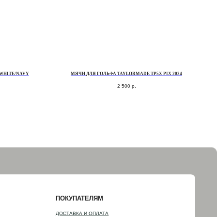
 WHITE/NAVY
МЯЧИ ДЛЯ ГОЛЬФА TAYLORMADE TP5X PIX 2024
2 500
р.
ПОКУПАТЕЛЯМ
ДОСТАВКА И ОПЛАТА
ОБМЕН И ВОЗВРАТ
НАША ИСТОРИЯ
КОНТАКТЫ