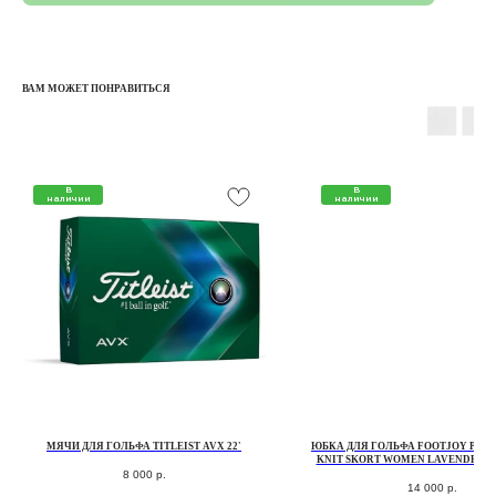
ВАМ МОЖЕТ ПОНРАВИТЬСЯ
В
В
наличии
наличии
КАТАЛОГ
КЛЮШКИ
МЯЧИ
ПЕРЧАТКИ
СУМКИ ДЛЯ ГОЛЬФА
МЯЧИ ДЛЯ ГОЛЬФА TITLEIST AVX 22'
ЮБКА ДЛЯ ГОЛЬФА FOOTJOY PE
ОДЕЖДА ДЛЯ ГОЛЬФА
KNIT SKORT WOMEN LAVENDER/M
FLORAL
8 000
р.
ОБУВЬ ДЛЯ ГОЛЬФА
14 000
р.