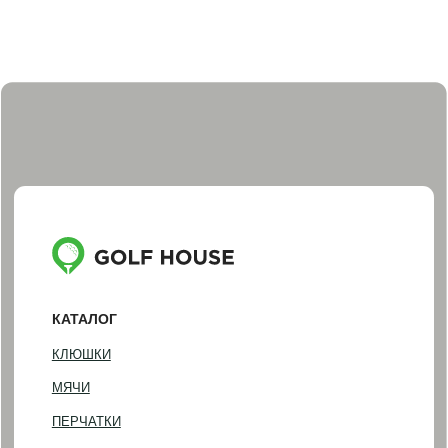
АКСЕССУАРЫ
ПОДАРОЧНЫЕ СЕРТИФИКАТЫ И НАБОРЫ
ПОКУПАТЕЛЯМ
ДОСТАВКА И ОПЛАТА
ОБМЕН И ВОЗВРАТ
НАША ИСТОРИЯ
КОНТАКТЫ
ИНФОРМАЦИЯ
+7 (812) 467-98-88
INFO@GOLF-HOUSE.RU
НАПИСАТЬ В WHATSAPP
НАПИСАТЬ В TELEGRAM
АДРЕС ШОУРУМА
Санкт-Петербург, Фурштатская 16
Понедельник — пятница
(по предварительной записи)