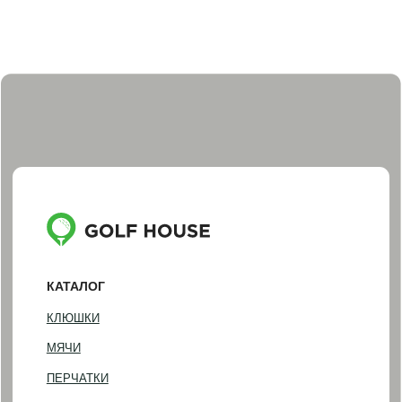
АКСЕССУАРЫ
ПОДАРОЧНЫЕ СЕРТИФИКАТЫ И НАБОРЫ
ПОКУПАТЕЛЯМ
ДОСТАВКА И ОПЛАТА
ОБМЕН И ВОЗВРАТ
НАША ИСТОРИЯ
КОНТАКТЫ
ИНФОРМАЦИЯ
+7 (812) 467-98-88
INFO@GOLF-HOUSE.RU
НАПИСАТЬ В WHATSAPP
НАПИСАТЬ В TELEGRAM
АДРЕС ШОУРУМА
Санкт-Петербург, Фурштатская 16
Понедельник — пятница
(по предварительной записи)