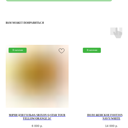
ВАМ МОЖЕТ ПОНРАВИТЬСЯ
В наличии
В наличии
КАТАЛОГ
КЛЮШКИ
МЯЧИ
ПЕРЧАТКИ
СУМКИ ДЛЯ ГОЛЬФА
МЯЧИ ДЛЯ ГОЛЬФА SRIXON Q-STAR TOUR
ПОЛО ЖЕНСКОЕ FOOTJOY SP
ОДЕЖДА ДЛЯ ГОЛЬФА
YELLOW/ORANGE 24'
NAVY/WHITE
ОБУВЬ ДЛЯ ГОЛЬФА
6 000
р.
14 000
р.