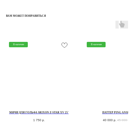
ВАМ МОЖЕТ ПОНРАВИТЬСЯ
В наличии
В наличии
КАТАЛОГ
КЛЮШКИ
МЯЧИ
ПЕРЧАТКИ
СУМКИ ДЛЯ ГОЛЬФА
МЯЧИ ДЛЯ ГОЛЬФА SRIXON Z-STAR XV 25'
ПАТТЕР PING ANSER
ОДЕЖДА ДЛЯ ГОЛЬФА
1 750
р.
40 000
р.
45 000
р.
ОБУВЬ ДЛЯ ГОЛЬФА
АКСЕССУАРЫ