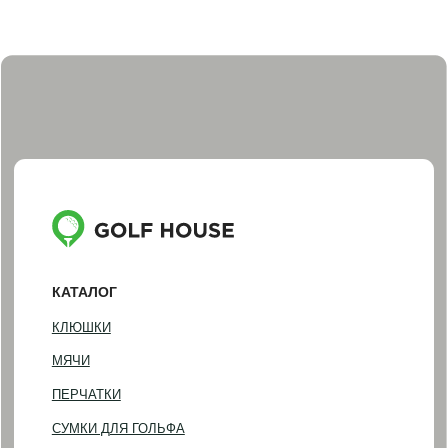
ПОДАРОЧНЫЕ СЕРТИФИКАТЫ И НАБОРЫ
ПОКУПАТЕЛЯМ
ДОСТАВКА И ОПЛАТА
ОБМЕН И ВОЗВРАТ
НАША ИСТОРИЯ
КОНТАКТЫ
ИНФОРМАЦИЯ
+7 (812) 467-98-88
INFO@GOLF-HOUSE.RU
НАПИСАТЬ В WHATSAPP
НАПИСАТЬ В TELEGRAM
АДРЕС ШОУРУМА
Санкт-Петербург, Фурштатская 16
Понедельник — пятница
(по предварительной записи)