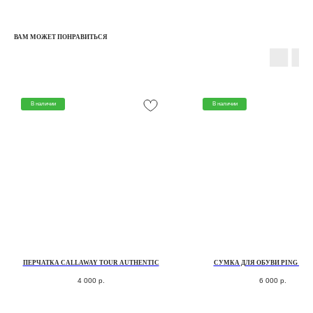
ВАМ МОЖЕТ ПОНРАВИТЬСЯ
В наличии
В наличии
КАТАЛОГ
КЛЮШКИ
МЯЧИ
ПЕРЧАТКИ
СУМКИ ДЛЯ ГОЛЬФА
ПЕРЧАТКА CALLAWAY TOUR AUTHENTIC
СУМКА ДЛЯ ОБУВИ PING SHO
ОДЕЖДА ДЛЯ ГОЛЬФА
4 000
р.
6 000
р.
ОБУВЬ ДЛЯ ГОЛЬФА
АКСЕССУАРЫ