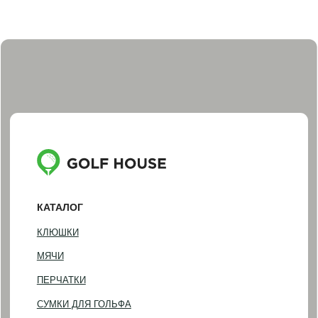
ПОДАРОЧНЫЕ СЕРТИФИКАТЫ И НАБОРЫ
ПОКУПАТЕЛЯМ
ДОСТАВКА И ОПЛАТА
ОБМЕН И ВОЗВРАТ
НАША ИСТОРИЯ
КОНТАКТЫ
ИНФОРМАЦИЯ
+7 (812) 467-98-88
INFO@GOLF-HOUSE.RU
НАПИСАТЬ В WHATSAPP
НАПИСАТЬ В TELEGRAM
АДРЕС ШОУРУМА
Санкт-Петербург, Фурштатская 16
Понедельник — пятница
(по предварительной записи)