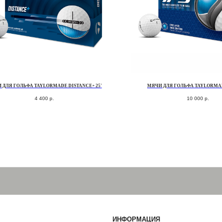
 ДЛЯ ГОЛЬФА TAYLORMADE DISTANCE+ 25'
МЯЧИ ДЛЯ ГОЛЬФА TAYLORMAD
4 400
р.
10 000
р.
ИНФОРМАЦИЯ
+7 (812) 467-98-88
INFO@GOLF-HOUSE.RU
НАПИСАТЬ В WHATSAPP
НАПИСАТЬ В TELEGRAM
АДРЕС ШОУРУМА